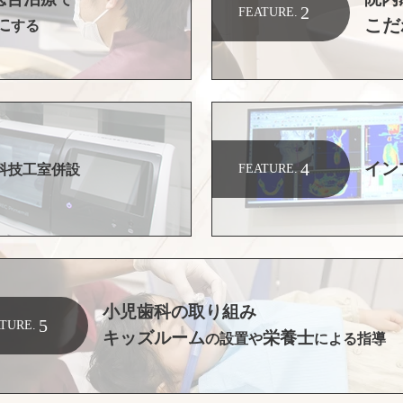
2
FEATURE.
こだ
に
する
イン
4
科技工室併設
FEATURE.
小児歯科の取り組み
5
TURE.
キッズルーム
栄養士
の設置や
による指導