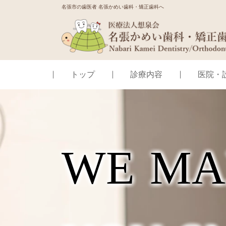
名張市の歯医者 名張かめい歯科・矯正歯科へ
トップ
診療内容
医院・
W
E
M
A