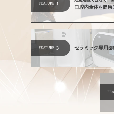
1
FEATURE.
口腔内全体
健康
を
セラミック専用
3
歯
FEATURE.
FEA