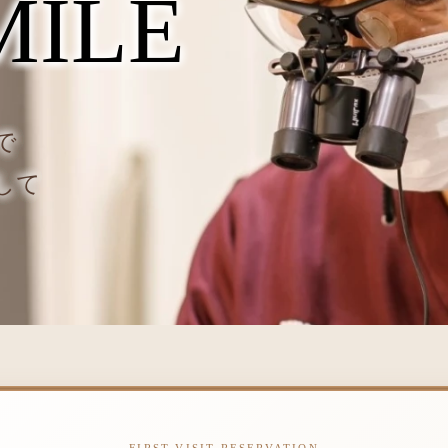
M
I
L
E
で
して
FIRST VISIT RESERVATION