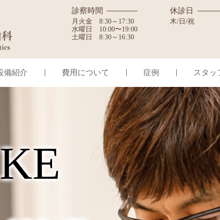
診察時間
休診日
月火金
8:30～17:30
木/日/祝
水曜日
10:00〜19:00
土曜日
8:30～16:30
設備紹介
費用について
症例
スタッ
K
E