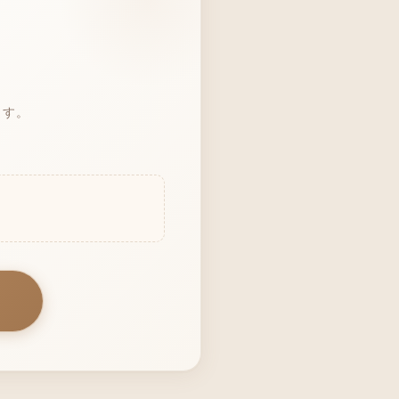
ます。
。