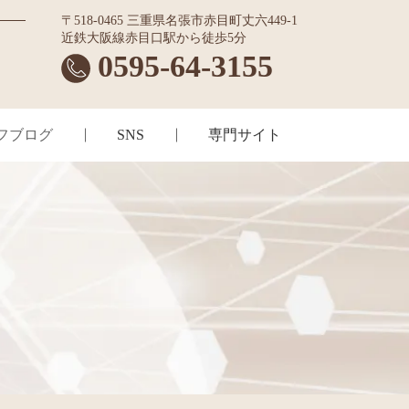
〒518-0465 三重県名張市赤目町丈六449-1
近鉄大阪線赤目口駅から徒歩5分
0595-64-3155
フブログ
SNS
専門サイト