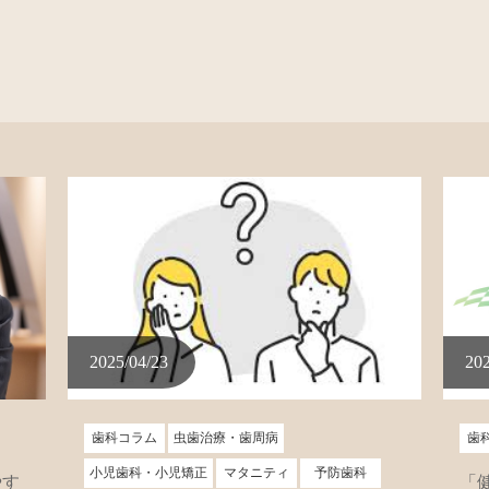
2025/04/23
202
歯科コラム
虫歯治療・歯周病
歯
小児歯科・小児矯正
マタニティ
予防歯科
やす
「