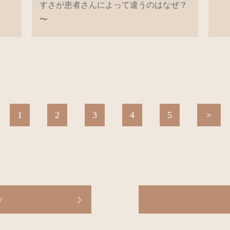
すさが患者さんによって違うのはなぜ？
〜
1
2
3
4
5
＞
y