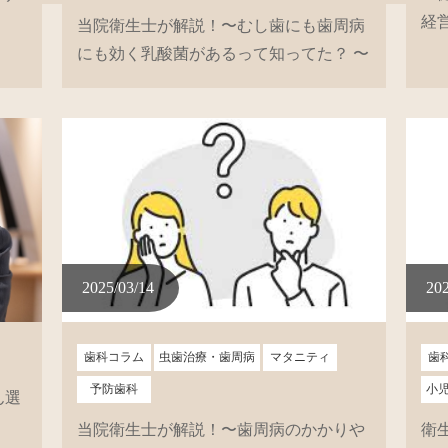
経
当院衛生士が解説！〜むし歯にも歯周病
にも効く乳酸菌があるって知ってた？ 〜
2025/03/14
202
歯科コラム
虫歯治療・歯周病
マタニティ
歯
予防歯科
小
ん選
当院衛生士が解説！〜歯周病のかかりや
衛