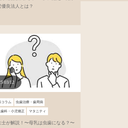
営優良法人とは？
5/03/12
科コラム
虫歯治療・歯周病
児歯科・小児矯正
マタニティ
生士が解説！〜母乳は虫歯になる？〜