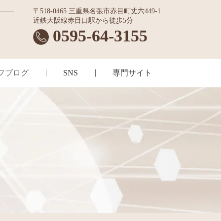
〒518-0465 三重県名張市赤目町丈六449-1
近鉄大阪線赤目口駅から徒歩5分
0595-64-3155
フブログ
SNS
専門サイト